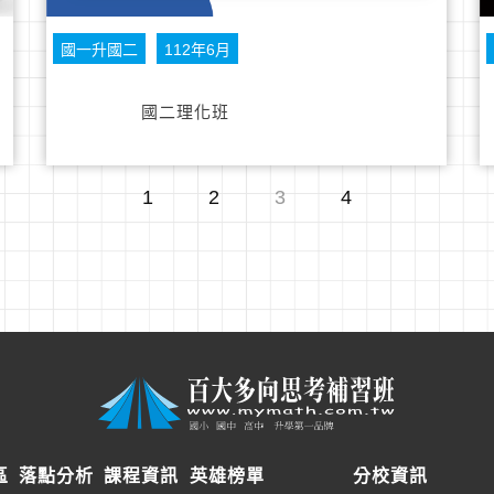
國一升國二
112年6月
國二理化班
1
2
3
4
區
落點分析
課程資訊
英雄榜單
分校資訊