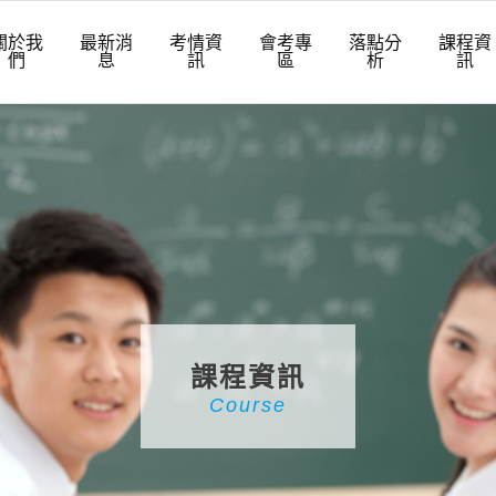
關於我
最新消
考情資
會考專
落點分
課程資
們
息
訊
區
析
訊
課程資訊
Course