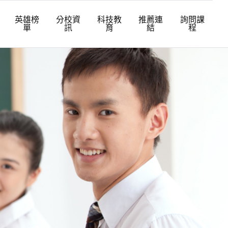
英雄榜
分校資
科技教
推薦連
詢問課
單
訊
育
結
程