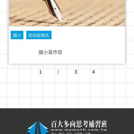
國小
即刻起報名
國小寫作班
1
2
3
4