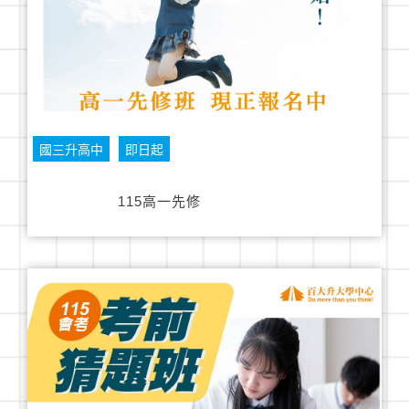
國三升高中
即日起
115高一先修