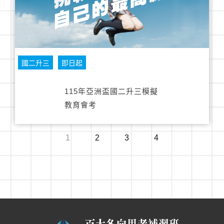
國二升三
即日起
115年亞洲盃國二升三模擬
教育會考
1
2
3
4