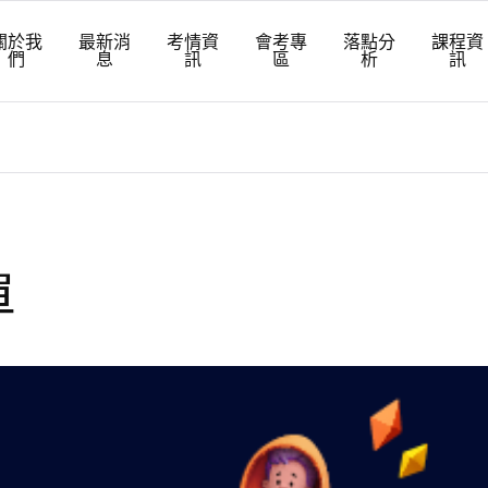
關於我
最新消
考情資
會考專
落點分
課程資
們
息
訊
區
析
訊
單