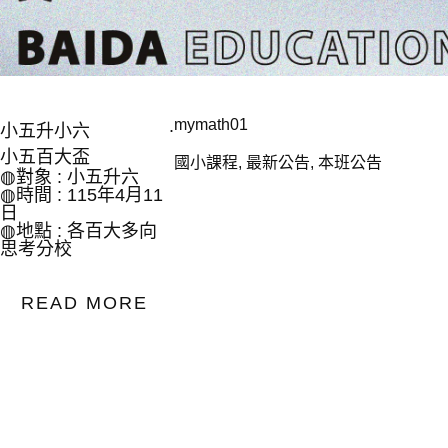
.
mymath01
小五升小六
小五百大盃
國小課程
,
最新公告
,
本班公告
◍對象 : 小五升六
◍時間 : 115年4月11
日
◍地點 : 各百大多向
思考分校
READ MORE