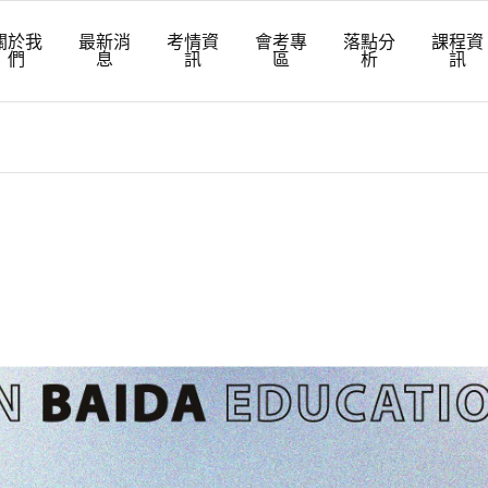
關於我
最新消
考情資
會考專
落點分
課程資
們
息
訊
區
析
訊