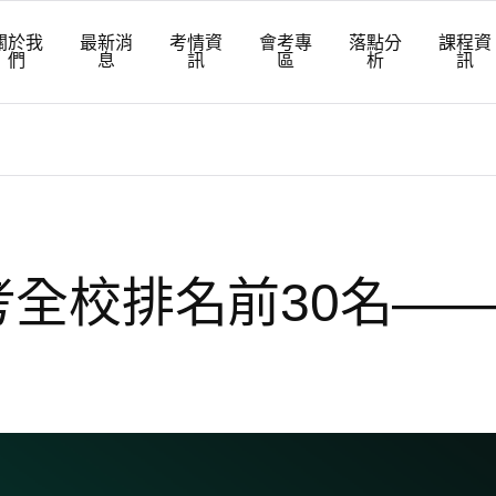
關於我
最新消
考情資
會考專
落點分
課程資
們
息
訊
區
析
訊
考全校排名前30名—