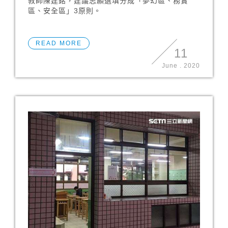
教師陳建銘，建議志願選填分成「夢幻區、務實
區、安全區」3原則。
READ MORE
11
June
.
2020