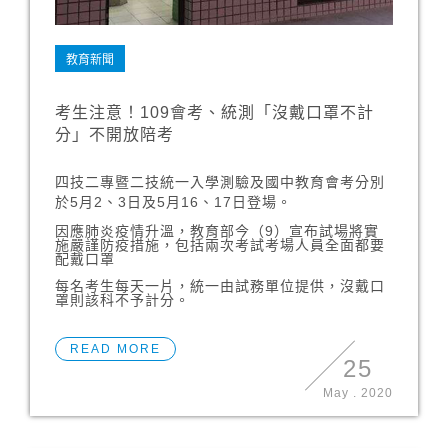
教育新聞
考生注意！109會考、統測「沒戴口罩不計
分」不開放陪考
四技二專暨二技統一入學測驗及國中教育會考分別
於5月2、3日及5月16、17日登場。
因應肺炎疫情升溫，教育部今（9）宣布試場將實
施嚴謹防疫措施，包括兩次考試考場人員全面都要
配戴口罩
每名考生每天一片，統一由試務單位提供，沒戴口
罩則該科不予計分。
READ MORE
25
May
.
2020