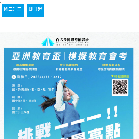
.
國二升三
即日起