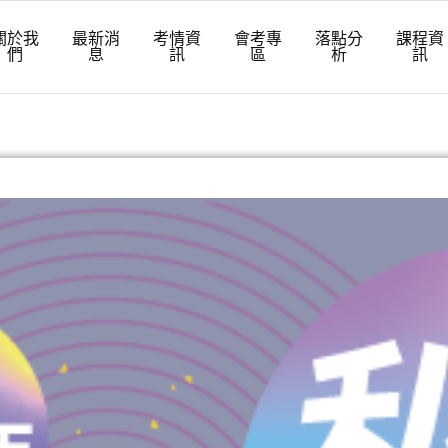
關於我
最新消
考情資
會考專
落點分
課程資
們
息
訊
區
析
訊