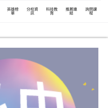
英雄榜
分校資
科技教
推薦連
詢問課
單
訊
育
結
程