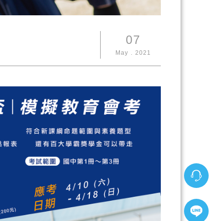
07
May
.
2021