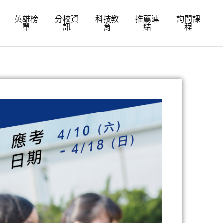
英雄榜
分校資
科技教
推薦連
詢問課
單
訊
育
結
程