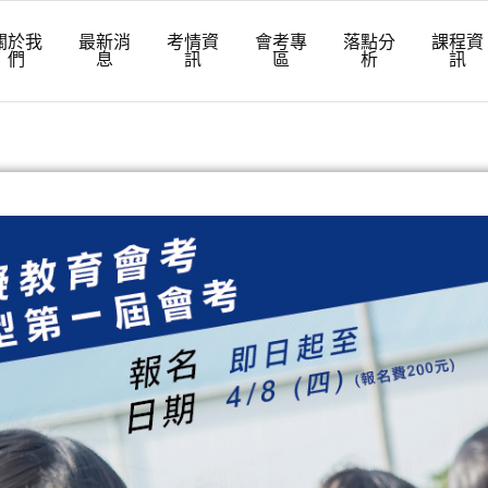
關於我
最新消
考情資
會考專
落點分
課程資
們
息
訊
區
析
訊