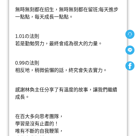
無時無刻都在招生，無時無刻都在留班;每天進步
一點點，每天成長一點點。
1.01の法則
若是勤勉努力，最終會成為很大的力量。
0.99の法則
相反地，稍微偷懶的話，終究會失去實力。
感謝林奐主任分享了有溫度的故事，讓我們繼續
成長。
在百大多向思考團隊，
學習是沒有止盡的！
唯有不斷的自我鞭策，