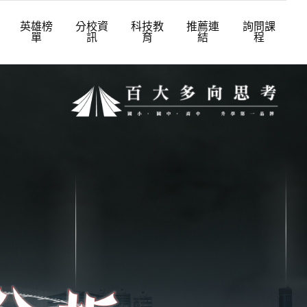
英雄榜
分校資
科技教
推薦連
詢問課
單
訊
育
結
程