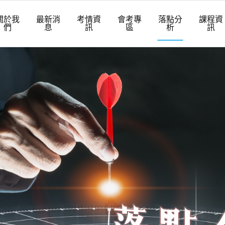
關於我
最新消
考情資
會考專
落點分
課程資
們
息
訊
區
析
訊